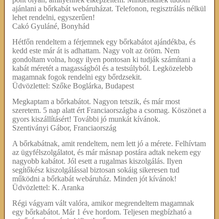
ajánlani a bőrkabát webáruházat. Telefonon, regisztrálás nélkül
lehet rendelni, egyszerűen!
Cakó Gyuláné, Bonyhád
Hétfőn rendeltem a férjemnek egy bőrkabátot ajándékba, és
kedd este már át is adhattam. Nagy volt az öröm. Nem
gondoltam volna, hogy ilyen pontosan ki tudják számítani a
kabát méretét a magasságból és a testsúlyból. Legközelebb
magamnak fogok rendelni egy bőrdzsekit.
Üdvözlettel: Szőke Boglárka, Budapest
Megkaptam a bőrkabátot. Nagyon tetszik, és már most
szeretem. 5 nap alatt ért Franciaországba a csomag. Köszönet a
gyors kiszállításért! További jó munkát kívánok.
Szentiványi Gábor, Franciaország
A bőrkabátnak, amit rendeltem, nem lett jó a mérete. Felhívtam
az ügyfélszolgálatot, és már másnap postára adtak nekem egy
nagyobb kabátot. Jól esett a rugalmas kiszolgálás. Ilyen
segítőkész kiszolgálással biztosan sokáig sikeresen tud
működni a bőrkabát webáruház. Minden jót kívánok!
Üdvözlettel: K. Aranka
Régi vágyam vált valóra, amikor megrendeltem magamnak
egy bőrkabátot. Már 1 éve hordom. Teljesen megbízható a