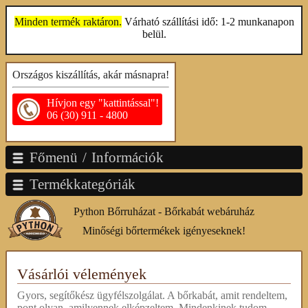
Minden termék raktáron.
Várható szállítási idő: 1-2 munkanapon
belül.
Országos kiszállítás, akár másnapra!
Hívjon egy "kattintással"!
06 (30) 911 - 4800
Főmenü / Információk
Termékkategóriák
Python Bőrruházat - Bőrkabát webáruház
Minőségi bőrtermékek igényeseknek!
Vásárlói vélemények
Gyors, segítőkész ügyfélszolgálat. A bőrkabát, amit rendeltem,
pont olyan, amilyennek elképzeltem. Mindenkinek tudom