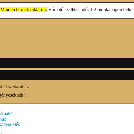
Minden termék raktáron.
Várható szállítási idő: 1-2 munkanapon belül.
abát webáruház
gényeseknek!
óknak!
ház
sz rendelés