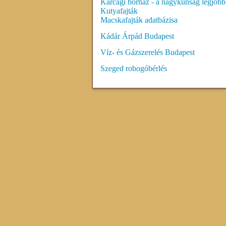
Karcagi borház - a nagykunság legjobb
Kutyafajták
Macskafajták adatbázisa
Kádár Árpád Budapest
Víz- és Gázszerelés Budapest
Szeged robogóbérlés