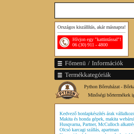
Országos kiszállítás, akár másnapra!
Hívjon egy "kattintással"!
06 (30) 911 - 4800
Főmenü / Információk
Termékkategóriák
Python Bőrruházat - Bőrk
Minőségi bőrtermékek i
Kedvező honlapkészítés árak vállalkoz
Makita és honda gépek, makita webáru
Husqvarna, Partner, McCulloch alkatré
Olcsó karcagi szállás, apartman